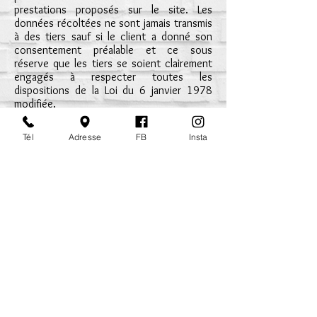
prestations proposés sur le site. Les
données récoltées ne sont jamais transmis
à des tiers sauf si le client a donné son
consentement préalable et ce sous
réserve que les tiers se soient clairement
engagés à respecter toutes les
dispositions de la Loi du 6 janvier 1978
modifiée.
En application de la loi, toute personne
Tél
Adresse
FB
Insta
ayant transmis des données à caractère
personnel dispose d’un droit d’accès, de
rectification et de suppression des
données ainsi que d’un droit d’opposition
au traitement des données à caractère
personnel la concernant. A tout moment,
vous pouvez demander à exercer ce droit
en contactant la Christine Caron à
l'adresse suivante :
mapetiterobe.rouen@gmail.com
. Les
visiteurs du site sont informés que pour
les besoins de la navigation sur le site
mapetiteroberouen.fr, peut avoir recours