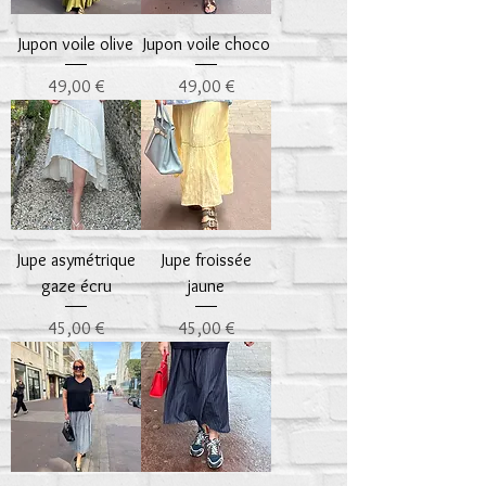
Jupon voile olive
Jupon voile choco
Prix
Prix
49,00 €
49,00 €
Jupe asymétrique
Jupe froissée
gaze écru
jaune
Prix
Prix
45,00 €
45,00 €