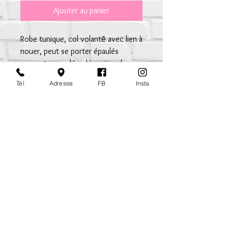
Ajouter au panier
Robe tunique, col volantē avec lien à
nouer, peut se porter épaulés
couvertes ou dénudées, manches
3/4 bouffantes avec finition
Tél
Adresse
FB
Insta
élastiquée, tissu 100% gaze coton
fin TU habille du 36 au 42
mapetiterobe.rouen@gmail.com
Mentions Légales
CGV
Inscription à la newsletter