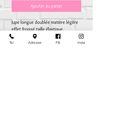
Ajouter au panier
Jupe longue doublée matière légère
effet froissé taille élastique,
empiècements volantés sublimés par
Tél
Adresse
FB
Insta
des bandes de dentelle. Tissu 100%
polyester TU habille du 36 au 42/44
mapetiterobe.rouen@gmail.com
Mentions Légales
CGV
Inscription à la newsletter