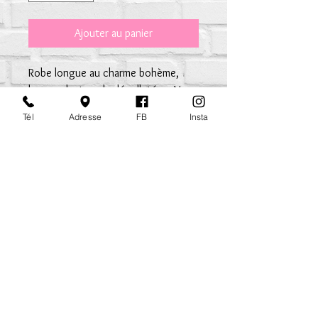
Ajouter au panier
Robe longue au charme bohème,
large volant sur le décolleté en V
devant et dos avec lien à nouer,
Tél
Adresse
FB
Insta
doublure genoux. Tissu 100% voile
de coton TU habille du 36 au 42
mapetiterobe.rouen@gmail.com
Mentions Légales
CGV
Inscription à la newsletter